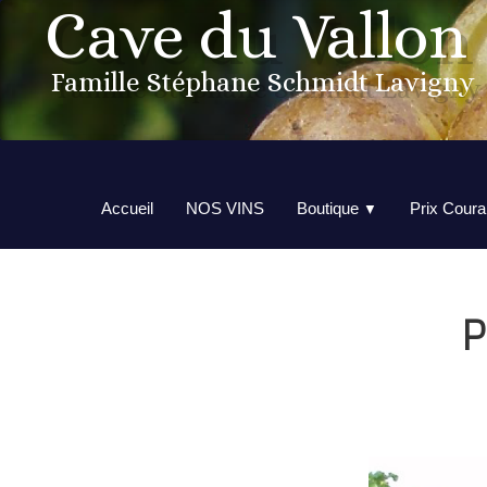
Cave du Vallon
Famille Stéphane Schmidt Lavigny
Accueil
NOS VINS
Boutique
Prix Coura
▼
P