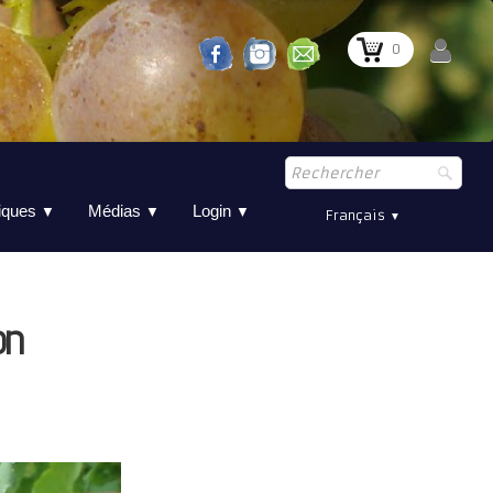
0
tiques
Médias
Login
▼
▼
▼
Français
▼
on