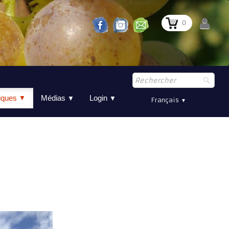
0
tiques
Médias
Login
▼
▼
▼
Français
▼