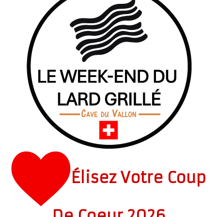
Présentation
Dégustation
Infos pratiques
▼
Médias
▼
Login
▼
Français
▼
Élisez Votre Coup
De Coeur 2026