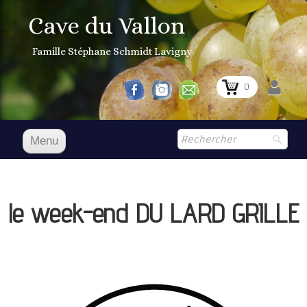
Cave du Vallon
Famille Stéphane Schmidt Lavigny
0
Menu
Accueil
NOS VINS
le week-end DU LARD GRILLE
Boutique
▼
Prix Courant
1er Grand Cru