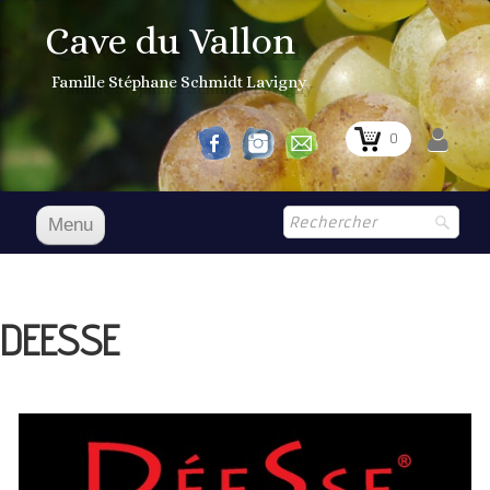
Cave du Vallon
Famille Stéphane Schmidt Lavigny
0
Menu
Accueil
NOS VINS
DEESSE
Boutique
▼
Prix Courant
1er Grand Cru