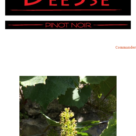
Présentation
Dégustation
Infos pratiques
▼
Médias
▼
Commander
Login
▼
Français
▼