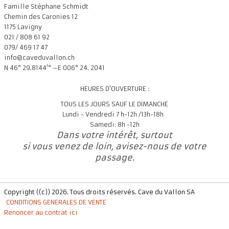
Famille Stéphane Schmidt
Chemin des Caronies 12
1175 Lavigny
021 / 808 61 92
079/ 469 17 47
info@caveduvallon.ch
N 46° 29.8144'° –E 006° 24. 2041
HEURES D'OUVERTURE :
TOUS LES JOURS SAUF LE DIMANCHE
Lundi - Vendredi 7 h-12h /13h-18h
Samedi: 8h -12h
Dans votre intérêt, surtout
si vous venez de loin, avisez-nous de votre
passage.
Copyright ((c)) 2026. Tous droits réservés. Cave du Vallon SA
CONDITIONS GENERALES DE VENTE
Renoncer au contrat ici