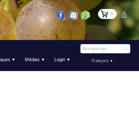
0
tiques
Médias
Login
▼
▼
▼
Français
▼