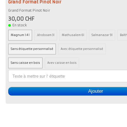
Grand Format Pinot Noir
Grand Format Pinot Noir
30,00 CHF
En stock
Magnum 1.4 l
Jéroboam 3l
Mathusalem 6l
Salmanazar 9l
Balth
Sans étiquette personnalisé
Avec étiquette personnalisé
Sans caisse en bois
Avev caisse en bois
Ajouter