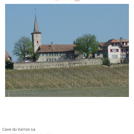
Présentation
Dégustation
Infos pratiques
▼
Médias
▼
Login
▼
Français
▼
Cave du Vallon sa