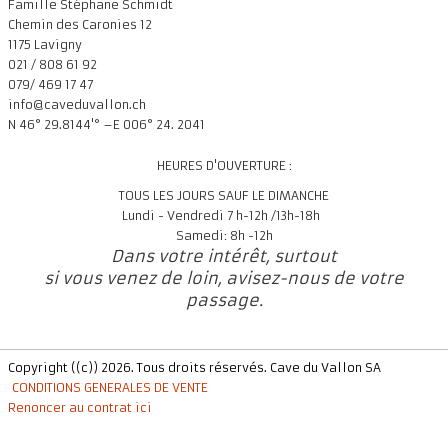
Famille Stéphane Schmidt
Chemin des Caronies 12
1175 Lavigny
021 / 808 61 92
079/ 469 17 47
info@caveduvallon.ch
N 46° 29.8144'° –E 006° 24. 2041
HEURES D'OUVERTURE :
TOUS LES JOURS SAUF LE DIMANCHE
Lundi - Vendredi 7 h-12h /13h-18h
Samedi: 8h -12h
Dans votre intérêt, surtout
si vous venez de loin, avisez-nous de votre
passage.
Copyright ((c)) 2026. Tous droits réservés. Cave du Vallon SA
CONDITIONS GENERALES DE VENTE
Renoncer au contrat ici