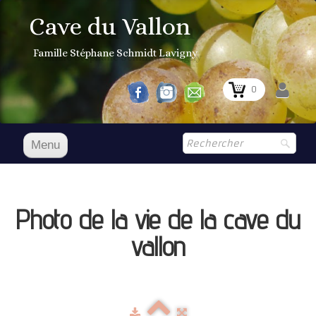
Cave du Vallon
Famille Stéphane Schmidt Lavigny
0
Menu
Accueil
NOS VINS
Photo de la vie de la cave du
Boutique
▼
vallon
Prix Courant
1er Grand Cru