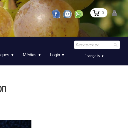
0
tiques
Médias
Login
▼
▼
▼
Français
▼
on