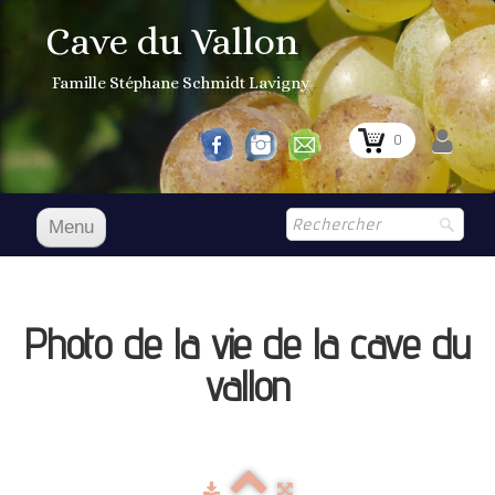
Cave du Vallon
Famille Stéphane Schmidt Lavigny
0
Menu
Accueil
NOS VINS
Photo de la vie de la cave du
Boutique
▼
vallon
Prix Courant
1er Grand Cru