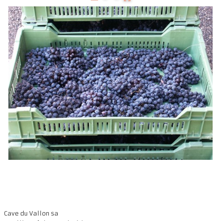
Présentation
Dégustation
Infos pratiques
▼
Médias
▼
Login
▼
Français
▼
Cave du Vallon sa