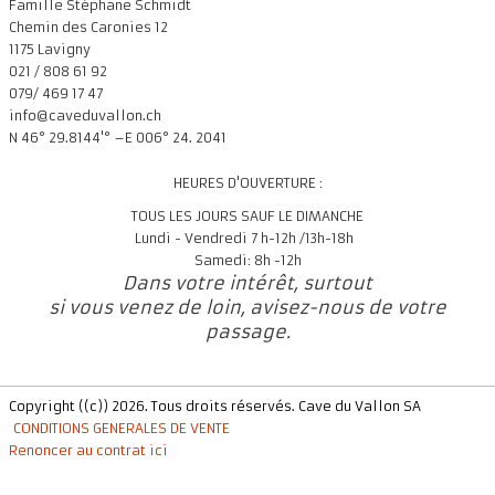
Famille Stéphane Schmidt
Chemin des Caronies 12
1175 Lavigny
021 / 808 61 92
079/ 469 17 47
info@caveduvallon.ch
N 46° 29.8144'° –E 006° 24. 2041
HEURES D'OUVERTURE :
TOUS LES JOURS SAUF LE DIMANCHE
Lundi - Vendredi 7 h-12h /13h-18h
Samedi: 8h -12h
Dans votre intérêt, surtout
si vous venez de loin, avisez-nous de votre
passage.
Copyright ((c)) 2026. Tous droits réservés. Cave du Vallon SA
CONDITIONS GENERALES DE VENTE
Renoncer au contrat ici