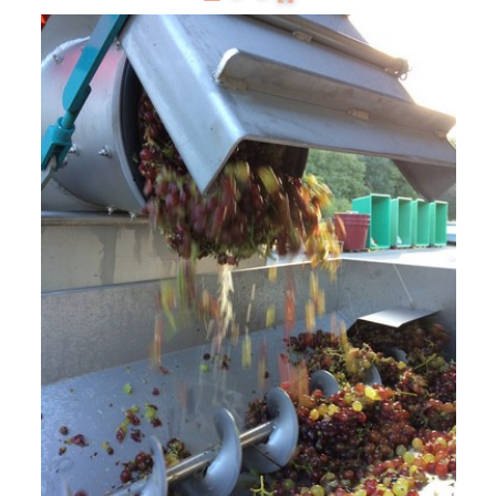
Présentation
Dégustation
Infos pratiques
▼
Médias
▼
Login
▼
Français
▼