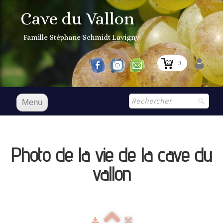
Cave du Vallon
Famille Stéphane Schmidt Lavigny
0
Menu
Accueil
NOS VINS
Photo de la vie de la cave du
Boutique
▼
vallon
Prix Courant
1er Grand Cru