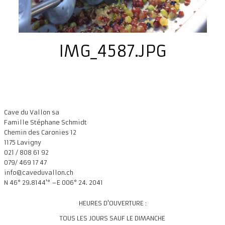
IMG_4587.JPG
Cave du Vallon sa
Famille Stéphane Schmidt
Chemin des Caronies 12
1175 Lavigny
021 / 808 61 92
079/ 469 17 47
info@caveduvallon.ch
N 46° 29.8144'° –E 006° 24. 2041
HEURES D'OUVERTURE :
TOUS LES JOURS SAUF LE DIMANCHE