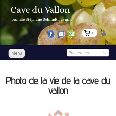
Cave du Vallon
Famille Stéphane Schmidt Lavigny
0
Menu
Accueil
NOS VINS
Photo de la vie de la cave du
Boutique
▼
vallon
Prix Courant
1er Grand Cru