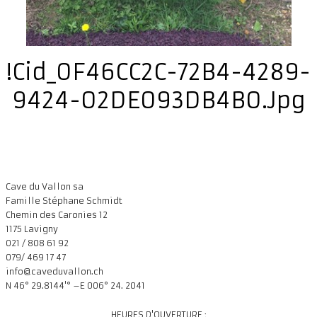
!cid_0F46CC2C-72B4-4289-
9424-02DE093DB4B0.jpg
Cave du Vallon sa
Famille Stéphane Schmidt
Chemin des Caronies 12
1175 Lavigny
021 / 808 61 92
079/ 469 17 47
info@caveduvallon.ch
N 46° 29.8144'° –E 006° 24. 2041
HEURES D'OUVERTURE :