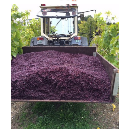
Présentation
Dégustation
Infos pratiques
▼
Médias
▼
Login
▼
Français
▼