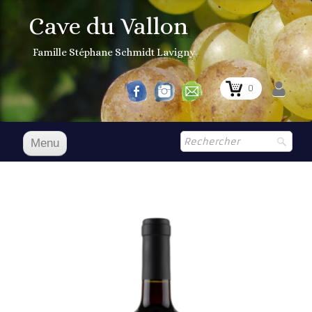
Cave du Vallon
Famille Stéphane Schmidt Lavigny
0
Menu
Accueil
NOS VINS
Boutique
▼
Prix Courant
1er Grand Cru