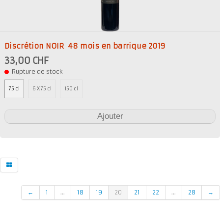
Discrétion NOIR ​ 48 mois en barrique 2019
33,00 CHF
Rupture de stock
75 cl
6 X 75 cl
150 cl
Ajouter
←
1
...
18
19
20
21
22
...
28
→