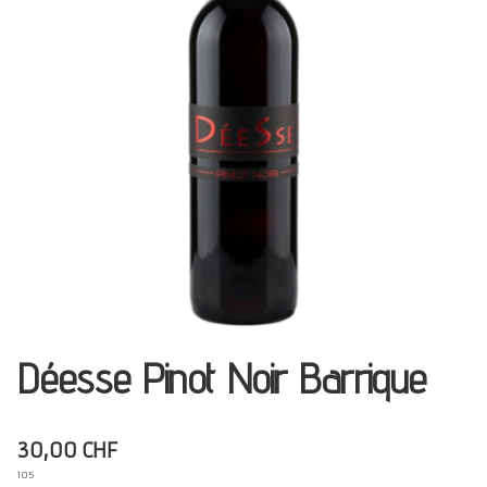
Présentation
Dégustation
Infos pratiques
▼
Médias
▼
Login
▼
Français
▼
Déesse Pinot Noir Barrique
30,00 CHF
105