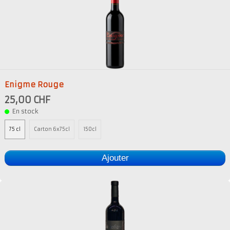
Enigme Rouge
25,00 CHF
En stock
75 cl
Carton 6x75cl
150cl
Ajouter