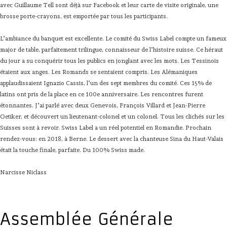
avec Guillaume Tell sont déjà sur Facebook et leur carte de visite originale, une
brosse porte-crayons, est emportée par tous les participants.
L’ambiance du banquet est excellente. Le comité du Swiss Label compte un fameux
major de table, parfaitement trilingue, connaisseur de l’histoire suisse. Ce héraut
du jour a su conquérir tous les publics en jonglant avec les mots. Les Tessinois
étaient aux anges. Les Romands se sentaient compris. Les Alémaniques
applaudissaient Ignazio Cassis, l’un des sept membres du comité. Ces 15% de
latins ont pris de la place en ce 100e anniversaire. Les rencontres furent
étonnantes. J’ai parlé avec deux Genevois, François Villard et Jean-Pierre
Oetiker, et découvert un lieutenant-colonel et un colonel. Tous les clichés sur les
Suisses sont à revoir. Swiss Label a un réel potentiel en Romandie. Prochain
rendez-vous: en 2018, à Berne. Le dessert avec la chanteuse Sina du Haut-Valais
était la touche finale, parfaite. Du 100% Swiss made.
Narcisse Niclass
Assemblée Générale