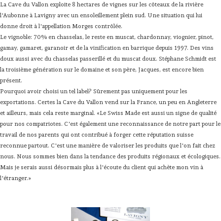
La Cave du Vallon exploite 8 hectares de vignes sur les côteaux de la rivière
l'Aubonne à Lavigny avec un ensoleillement plein sud. Une situation qui lui
donne droit à l'appellation Morges contrôlée.
Le vignoble: 70% en chasselas, le reste en muscat, chardonnay, viognier, pinot,
gamay, gamaret, garanoir et de la vinification en barrique depuis 1997. Des vins
doux aussi avec du chasselas passerillé et du muscat doux. Stéphane Schmidt est
la troisième génération sur le domaine et son père, Jacques, est encore bien
présent.
Pourquoi avoir choisi un tel label? Sûrement pas uniquement pour les
exportations. Certes la Cave du Vallon vend sur la France, un peu en Angleterre
et ailleurs, mais cela reste marginal. «Le Swiss Made est aussi un signe de qualité
pour nos compatriotes. C'est également une reconnaissance de notre part pour le
travail de nos parents qui ont contribué à forger cette réputation suisse
reconnue partout. C'est une manière de valoriser les produits que l'on fait chez
nous. Nous sommes bien dans la tendance des produits régionaux et écologiques.
Mais je serais aussi désormais plus à l'écoute du client qui achète mon vin à
l'étranger.»