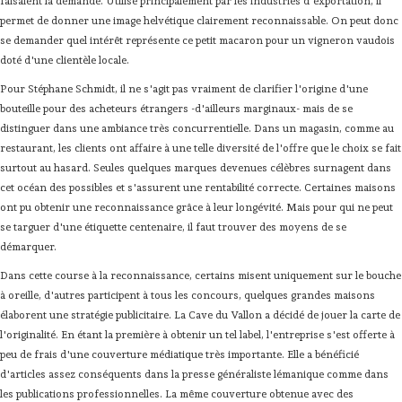
faisaient la demande. Utilisé principalement par les industries d'exportation, il
permet de donner une image helvétique clairement reconnaissable. On peut donc
se demander quel intérêt représente ce petit macaron pour un vigneron vaudois
doté d'une clientèle locale.
Pour Stéphane Schmidt, il ne s'agit pas vraiment de clarifier l'origine d'une
bouteille pour des acheteurs étrangers -d'ailleurs marginaux- mais de se
distinguer dans une ambiance très concurrentielle. Dans un magasin, comme au
restaurant, les clients ont affaire à une telle diversité de l'offre que le choix se fait
surtout au hasard. Seules quelques marques devenues célèbres surnagent dans
cet océan des possibles et s'assurent une rentabilité correcte. Certaines maisons
ont pu obtenir une reconnaissance grâce à leur longévité. Mais pour qui ne peut
se targuer d'une étiquette centenaire, il faut trouver des moyens de se
démarquer.
Dans cette course à la reconnaissance, certains misent uniquement sur le bouche
à oreille, d'autres participent à tous les concours, quelques grandes maisons
élaborent une stratégie publicitaire. La Cave du Vallon a décidé de jouer la carte de
l'originalité. En étant la première à obtenir un tel label, l'entreprise s'est offerte à
peu de frais d'une couverture médiatique très importante. Elle a bénéficié
d'articles assez conséquents dans la presse généraliste lémanique comme dans
les publications professionnelles. La même couverture obtenue avec des