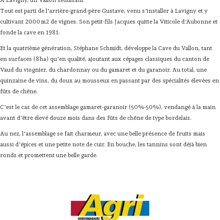
A Lavigny, un Vallon séduisant
Tout est parti de l'arrière-grand-père Gustave, venu s'installer à Lavigny et y
cultivant 2000 m2 de vignes. Son petit-fils Jacques quitte la Viticole d'Aubonne et
fonde la cave en 1981.
Et la quatrième génération, Stéphane Schmidt, développe la Cave du Vallon, tant
en surfaces (8 ha) qu'en qualité, ajoutant aux cépages classiques du canton de
Vaud du viognier, du chardonnay ou du gamaret et du garanoir. Au total, une
quinzaine de vins, du doux au mousseux en passant par des spécialités élevées en
fûts de chêne.
C'est le cas de cet assemblage gamaret-garanoir (50%-50%), vendangé à la main
avant d'être élevé douze mois dans des fûts de chêne de type bordelais.
Au nez, l'assemblage se fait charmeur, avec une belle présence de fruits mais
aussi d'épices et une petite note de cuir. En bouche, les tannins sont déjà bien
ronds et promettent une belle garde.