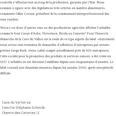
contrôle s'effectue tout au long de la production, garantis par l'Etat. Nous
sommes u npays avec des législations très srtictes en matière alimentaire»,
commente Gilles Cornut, président de la communauté interprofessionnel des
vins vaudois.
Verra-t-on donc d'autres vins ou des productions agricoles afficher l'arbalète
comme le font Caran d'Ache, Victorinox, Ricola ou Cenovis? Pour l'heure la
démarche de la Cave du Vallon est la seule de ce type auprès du label. «Autrement
nous avons une trentaine de demandes d'adhésion d'entreprises par année»
précise Serge Beck. Swiss Label compte actuellement près de 300 entreprises.
Cette société pour la promotion des produits et services suisses, a été créée en
1917. L'arbalète en est devenue l'emblème depuis une cinquantaine d'années. Le
label connaît une deuxième jeunesse depuis les années 2000, après une période
difficile.
Cave du Vallon sa
Famille Stéphane Schmidt
Chemin des Caronies 12