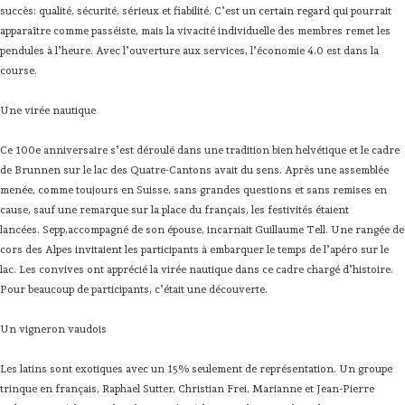
succès: qualité, sécurité, sérieux et fiabilité. C’est un certain regard qui pourrait
apparaître comme passéiste, mais la vivacité individuelle des membres remet les
pendules à l’heure. Avec l’ouverture aux services, l’économie 4.0 est dans la
course.
Une virée nautique
Ce 100e anniversaire s’est déroulé dans une tradition bien helvétique et le cadre
de Brunnen sur le lac des Quatre-Cantons avait du sens. Après une assemblée
menée, comme toujours en Suisse, sans grandes questions et sans remises en
cause, sauf une remarque sur la place du français, les festivités étaient
lancées. Sepp,accompagné de son épouse, incarnait Guillaume Tell. Une rangée de
cors des Alpes invitaient les participants à embarquer le temps de l’apéro sur le
lac. Les convives ont apprécié la virée nautique dans ce cadre chargé d’histoire.
Pour beaucoup de participants, c’était une découverte.
Un vigneron vaudois
Les latins sont exotiques avec un 15% seulement de représentation. Un groupe
trinque en français, Raphael Sutter, Christian Frei, Marianne et Jean-Pierre