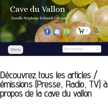
Cave du Vallon
Famille Stéphane Schmidt Lavigny
0
Menu
Accueil
NOS VINS
Découvrez tous les articles /
Boutique
▼
émissions (Presse, Radio, TV) à
Prix Courant
propos de la cave du vallon
1er Grand Cru