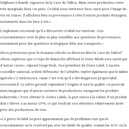
Stéphane Schmidt, vigneron de la Cave du Vallon. Mais notre production reste
très marginale dans ces pays. Ce label nous intéresse donc aussi pour l'image du
vin en Suisse. Il affichera bien sa provenance à côté d'autres produits étrangers,
notamment dans les bars à vin.»
L'exploitant reconnaît qu'il a découvert ce label sur internet. «Les
consommateurs sont de plus en plus sensibles aux questions de provenance,
notamment pour des questions écologiques liées aux transports.»
Alors précurseur pour le domaine viticole ou électron libre la Cave du Vallon?
«Nous espérons que ce type de démarche affichant le Swiss Made sera suivie par
d'autres caves», répond Serge Beck, vice-président de Swiss Label. L'ancien
conseiller national, ardent défenseur de l'arbalète, espère également que le milieu
agricole s'y intéressera, «mais c'est vrai qu'il a développé son propre label,
reconnaît-il. Le nôtre garantit cependant l'origine et non la qualité: on pourrait
ainsi imaginer que d'autres secteurs de productions rejoignent les produits
industriels.» Pour obtenir le «Swiss Label», la part suisse à la valeur d'un produit
doit s'élever à au moins 50%, ce qui rendrait son obtention relativement aisée
pour des productions de vins.
«Ce genre de label ne pose apparemment pas de problèmes tant que le
consommateur ne le confond pas avec les labels de qualité, comme les AOC où le