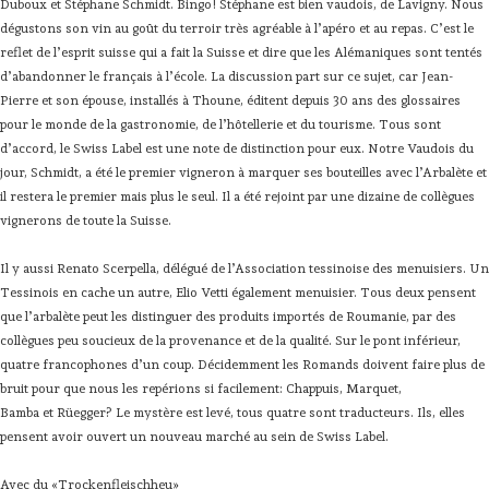
Duboux et Stéphane Schmidt. Bingo! Stéphane est bien vaudois, de Lavigny. Nous
dégustons son vin au goût du terroir très agréable à l’apéro et au repas. C’est le
reflet de l’esprit suisse qui a fait la Suisse et dire que les Alémaniques sont tentés
d’abandonner le français à l’école. La discussion part sur ce sujet, car Jean-
Pierre et son épouse, installés à Thoune, éditent depuis 30 ans des glossaires
pour le monde de la gastronomie, de l’hôtellerie et du tourisme. Tous sont
d’accord, le Swiss Label est une note de distinction pour eux. Notre Vaudois du
jour, Schmidt, a été le premier vigneron à marquer ses bouteilles avec l’Arbalète et
il restera le premier mais plus le seul. Il a été rejoint par une dizaine de collègues
vignerons de toute la Suisse.
Il y aussi Renato Scerpella, délégué de l’Association tessinoise des menuisiers. Un
Tessinois en cache un autre, Elio Vetti également menuisier. Tous deux pensent
que l’arbalète peut les distinguer des produits importés de Roumanie, par des
collègues peu soucieux de la provenance et de la qualité. Sur le pont inférieur,
quatre francophones d’un coup. Décidemment les Romands doivent faire plus de
bruit pour que nous les repérions si facilement: Chappuis, Marquet,
Bamba et Rüegger? Le mystère est levé, tous quatre sont traducteurs. Ils, elles
pensent avoir ouvert un nouveau marché au sein de Swiss Label.
Avec du «Trockenfleischheu»