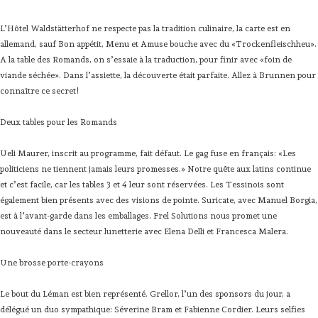
L’Hôtel Waldstätterhof ne respecte pas la tradition culinaire, la carte est en
allemand, sauf Bon appétit, Menu et Amuse bouche avec du «Trockenfleischheu».
A la table des Romands, on s’essaie à la traduction, pour finir avec «foin de
viande séchée». Dans l’assiette, la découverte était parfaite. Allez à Brunnen pour
connaître ce secret!
Deux tables pour les Romands
Ueli Maurer, inscrit au programme, fait défaut. Le gag fuse en français: «Les
politiciens ne tiennent jamais leurs promesses.» Notre quête aux latins continue
et c’est facile, car les tables 3 et 4 leur sont réservées. Les Tessinois sont
également bien présents avec des visions de pointe. Suricate, avec Manuel Borgia,
est à l’avant-garde dans les emballages. Frel Solutions nous promet une
nouveauté dans le secteur lunetterie avec Elena Delli et Francesca Malera.
Une brosse porte-crayons
Le bout du Léman est bien représenté. Grellor, l’un des sponsors du jour, a
délégué un duo sympathique: Séverine Bram et Fabienne Cordier. Leurs selfies