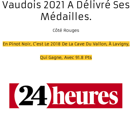
Vaudois 2021 A Délivré Ses
Médailles.
Côté Rouges
En Pinot Noir, C’est Le 2018 De La Cave Du Vallon, À Lavigny,
Qui Gagne, Avec 91.8 Pts