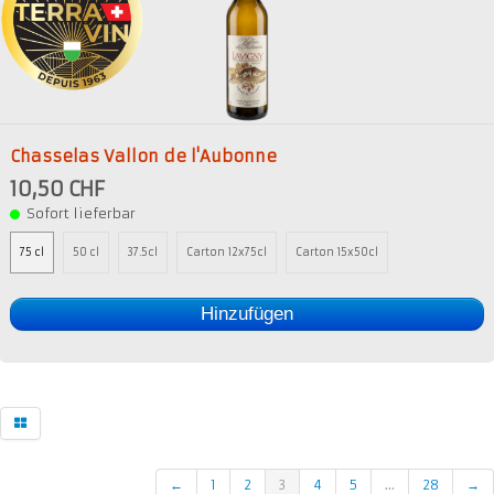
Chasselas Vallon de l'Aubonne
10,50 CHF
Sofort lieferbar
75 cl
50 cl
37.5cl
Carton 12x75cl
Carton 15x50cl
Hinzufügen
←
1
2
3
4
5
...
28
→