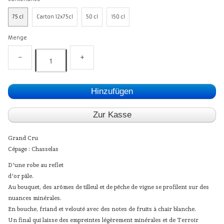
75 cl
Carton 12x75cl
50 cl
150 cl
Menge
−
+
Hinzufügen
Zur Kasse
Grand Cru
Cépage : Chasselas
D'une robe au reflet
d'or pâle.
Au bouquet, des arômes de tilleul et de pêche de vigne se profilent sur des
nuances minérales.
En bouche, friand et velouté avec des notes de fruits à chair blanche.
Un final qui laisse des empreintes légèrement minérales et de Terroir