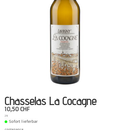
Präsentation
Degustation
Infos pratiques
▼
Médias
▼
Login
▼
Deutsch
▼
Chasselas La Cocagne
10,50 CHF
29
Sofort lieferbar
contenance