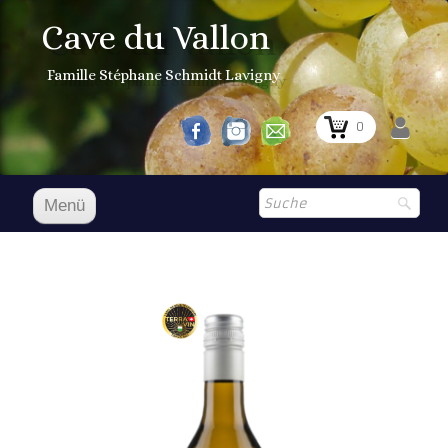
Cave du Vallon
Famille Stéphane Schmidt Lavigny
0
Menü
Accueil D
Unsere Weine
Boutique
▼
Aktueller Preis
Cocagne 1er Grand Cru