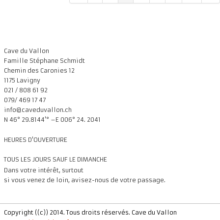
Cave du Vallon
Famille Stéphane Schmidt
Chemin des Caronies 12
1175 Lavigny
021 / 808 61 92
079/ 469 17 47
info@caveduvallon.ch
N 46° 29.8144'° –E 006° 24. 2041
HEURES D'OUVERTURE
TOUS LES JOURS SAUF LE DIMANCHE
Da
ns votre intérêt, surtout
si vous venez de loin, avisez-nous de votre passage.
Copyright ((c)) 2014. Tous droits réservés. Cave du Vallon