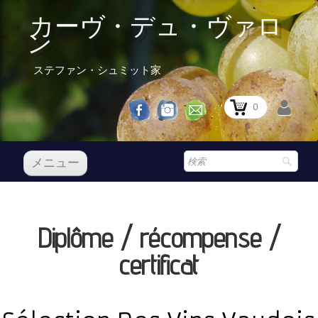
カーヴ・デュ・ヴァロ
ン
ステファン・シュミット家
0
メニュー
レセプション
私たちのワイン
Diplôme / récompense /
Boutique
▼
certificat
Prix Courant
レセプション