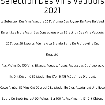
Sélection Des Vins Vaudois
Présentation
2021
Dégustation
A Sélection Des Vins Vaudois 2021, Vitrine Des Joyaux Du Pays De Vaud.
L
Infos pratiques
▼
Durant Les Trois Matinées Consacrées À La Sélection Des Vins Vaudois
Médias
▼
2021, Les 59 Experts Réunis À La Grande Salle De Froideville Ont
Login
▼
Dégusté
日本語
▼
Pas Moins De 750 Vins, Blancs, Rouges, Rosés, Mousseux Ou Liquoreux.
Ils Ont Décerné 85 Médailles D’or Et 151 Médailles D’argent.
Cette Année, 85 Vins Ont Décroché La Médaille D’or, Atteignant Une Note
Égale Ou Supérieure À 90 Points (sur 100 Au Maximum), 151 Ont Obtenu