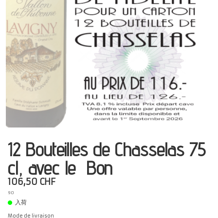
Présentation
Dégustation
Infos pratiques
▼
Médias
▼
Login
▼
日本語
▼
12 Bouteilles de Chasselas 75
cl, avec le Bon
106,50 CHF
90
入荷
Mode de livraison