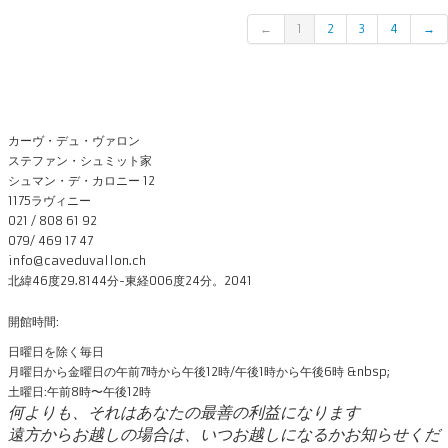
←
1
2
3
4
→
カーヴ・デュ・ヴァロン
ステファン・シュミット家
シュマン・デ・カロニー 12
1175ラヴィニー
021 / 808 61 92
079/ 469 17 47
info@caveduvallon.ch
北緯46度29.8144分-東経006度24分。2041
開館時間:
日曜日を除く毎日
月曜日から金曜日の午前7時から午後12時/午後1時から午後6時 &nbsp;
土曜日:午前8時〜午後12時
何よりも、それはあなたの最善の利益になります
遠方からお越しの場合は、いつお越しになるかお知らせくだ