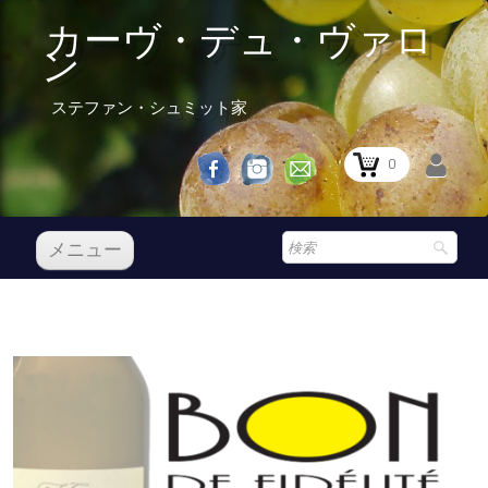
カーヴ・デュ・ヴァロ
ン
ステファン・シュミット家
0
メニュー
レセプション
私たちのワイン
Boutique
▼
Prix Courant
レセプション